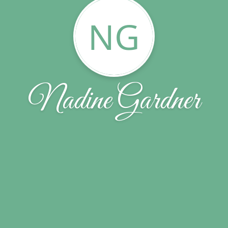
NG
Nadine Gardner